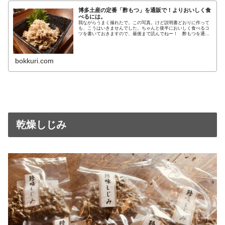
博多土産の定番「酢もつ」を通販で！よりおいしく食
べるには。
我ながらうまく撮れたで。この写真。けど説明書どおりに作って
も、こうはいきませんでした。ちゃんと後半においしく食べるコ
ツを書いておきますので、最後まで読んでねー！ 酢もつを通販
お取り寄せ。博多名物、酢もつ！こんな感じで、ポストに届きま
す。最近
bokkuri.com
乾燥しじみ