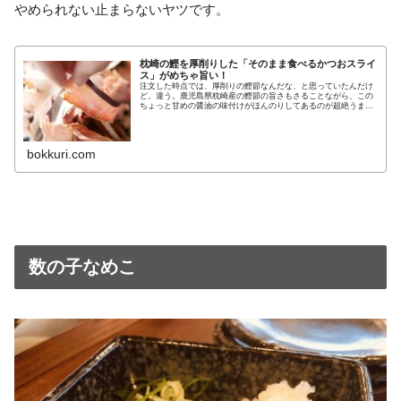
やめられない止まらないヤツです。
枕崎の鰹を厚削りした「そのまま食べるかつおスライ
ス」がめちゃ旨い！
注文した時点では、厚削りの鰹節なんだな、と思っていたんだけ
ど。違う。鹿児島県枕崎産の鰹節の旨さもさることながら、この
ちょっと甘めの醤油の味付けがほんのりしてあるのが超絶うまい
やんけー！！これヤヴァイ、ビールのあてに最高すぎるやん。た
だ厚削り
bokkuri.com
数の子なめこ