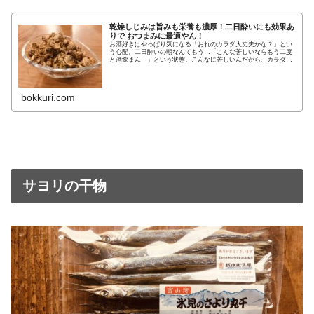
乾燥しじみは旨みも栄養も濃厚！二日酔いにも効果あ
りで おつまみに最適やん！
お酒好きはやっぱり気になる「おれのカラダ大丈夫かな？」とい
う心配。二日酔いの朝なんてもう…「こんな苦しいならもう二度
と酒飲まん！」という状態。こんなに苦しいんだから、カラダの
中はめっちゃめちゃになってるんじゃないか…と心配になるのは
当然です
bokkuri.com
サヨリの干物