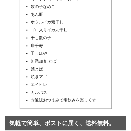
数の子なめこ
あん肝
ホタルイカ素干し
ゴロ入りイカ丸干し
干し数の子
唐千寿
干しほや
無添加 鮭とば
鱈とば
焼きアゴ
エイヒレ
カルパス
☆通販おつまみで宅飲みを楽しく☆
気軽で簡単、ポストに届く、送料無料。