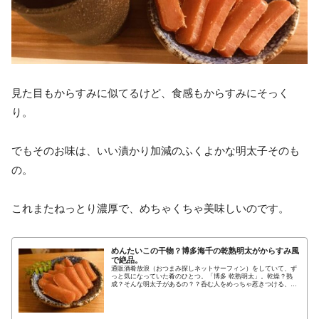
見た目もからすみに似てるけど、食感もからすみにそっく
り。
でもそのお味は、いい漬かり加減のふくよかな明太子そのも
の。
これまたねっとり濃厚で、めちゃくちゃ美味しいのです。
めんたいこの干物？博多海千の乾熟明太がからすみ風
で絶品。
通販酒肴放浪（おつまみ探しネットサーフィン）をしていて、ず
っと気になっていた肴のひとつ。「博多 乾熟明太」。乾燥？熟
成？そんな明太子があるの？？呑む人をめっちゃ惹きつける、な
んという言葉の羅列。僕ぼっくり、なんか呼ばれた気がして…あ
まり深く