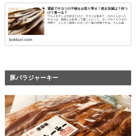
通販でサヨリの干物をお取り寄せ！焼き加減は？何つ
けて食べる？
ウルメ丸干しは大好きだけど、サヨリは初めて。口のとんがった
サヨリは、細魚とか針魚って書くんだって。サンマやトビウオの
仲間で、とにかく細長いのがこの一族の特徴ですね。そんな細ぉ
ーい魚「サヨリ」に、肴になってもらいます！ サヨリの干物を
通販お取
bokkuri.com
豚バラジャーキー