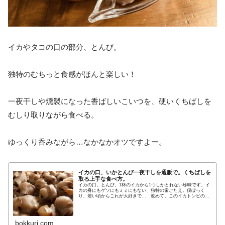
イカやタコの口の部分、とんび。
独特のむちっと食感がほんと楽しい！
一夜干しや燻製になった香ばしいこいつを、硬いくちばしを
むしり取りながら食べる。
ゆっくり呑みながら…なかなかオツですよー。
イカの口、いかとんび一夜干しを通販で。くちばしを
取る上手な食べ方。
イカの口、とんび。1杯のイカから1つしかとれない珍味です。イ
カの身にもゲソにもミミにもない、独特の歯ごたえ。僕ぼっく
り、若い頃からこれが大好きで… 改めて、このイカトンビの魅
力をお伝えしたいと思います！ いかとんびの一夜干しを通販お
取り寄せ
bokkuri.com