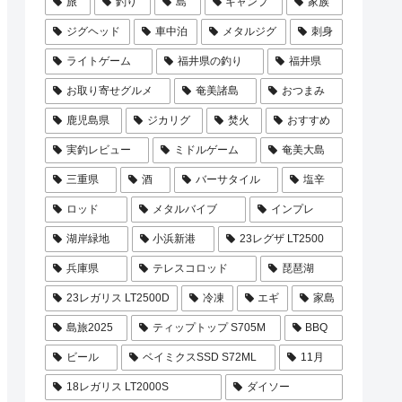
旅
釣り
島
キャンプ
家族
ジグヘッド
車中泊
メタルジグ
刺身
ライトゲーム
福井県の釣り
福井県
お取り寄せグルメ
奄美諸島
おつまみ
鹿児島県
ジカリグ
焚火
おすすめ
実釣レビュー
ミドルゲーム
奄美大島
三重県
酒
バーサタイル
塩辛
ロッド
メタルバイブ
インプレ
湖岸緑地
小浜新港
23レグザ LT2500
兵庫県
テレスコロッド
琵琶湖
23レガリス LT2500D
冷凍
エギ
家島
島旅2025
ティップトップ S705M
BBQ
ビール
ベイミクスSSD S72ML
11月
18レガリス LT2000S
ダイソー