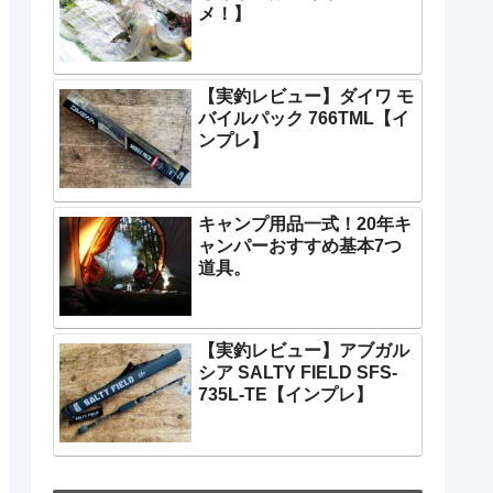
メ！】
【実釣レビュー】ダイワ モ
バイルパック 766TML【イ
ンプレ】
キャンプ用品一式！20年キ
ャンパーおすすめ基本7つ
道具。
【実釣レビュー】アブガル
シア SALTY FIELD SFS-
735L-TE【インプレ】