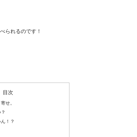
べられるのです！
目次
り寄せ。
つ？
いん！？
？