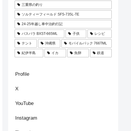
三重県の釣り
ソルティーフィールド SFS-735L-TE
24-25年越し車中泊釣行記
バスパラ BXST-665ML
子供
レシピ
テント
沖縄県
モバイルパック 766TML
紀伊半島
イカ
魚卵
鉄道
Profile
X
YouTube
Instagram