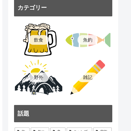
カテゴリー
飲食
魚釣
雑記
野外
話題