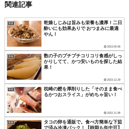
関連記事
乾燥しじみは旨みも栄養も濃厚！二日
飲食
酔いにも効果ありで おつまみに最適
やん！
2023.05.06
数の子のプチプチコリコリ食感がしっ
飲食
かりしてて、かつ安いものを探した結
果！
2023.12.29
枕崎の鰹を厚削りした「そのまま食べ
飲食
るかつおスライス」がめちゃ旨い！
2022.11.08
タコの卵を通販で。食べ方簡単な下茹
飲食
で済み冷凍パック！【時期も年中可】