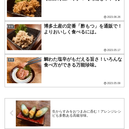
2023.06.26
博多土産の定番「酢もつ」を通販で！
飲食
よりおいしく食べるには。
2023.05.17
鯛わた塩辛がもだえる旨さ！いろんな
飲食
食べ方ができる万能珍味。
2023.05.09
生からすみをおつまみに呑む！アレンジレシ
ピも多数ある高級珍味。