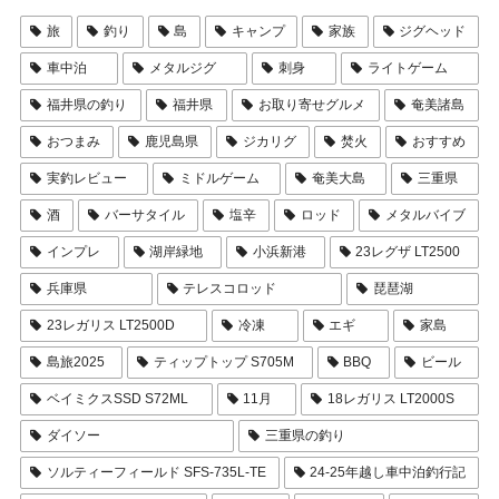
旅
釣り
島
キャンプ
家族
ジグヘッド
車中泊
メタルジグ
刺身
ライトゲーム
福井県の釣り
福井県
お取り寄せグルメ
奄美諸島
おつまみ
鹿児島県
ジカリグ
焚火
おすすめ
実釣レビュー
ミドルゲーム
奄美大島
三重県
酒
バーサタイル
塩辛
ロッド
メタルバイブ
インプレ
湖岸緑地
小浜新港
23レグザ LT2500
兵庫県
テレスコロッド
琵琶湖
23レガリス LT2500D
冷凍
エギ
家島
島旅2025
ティップトップ S705M
BBQ
ビール
ベイミクスSSD S72ML
11月
18レガリス LT2000S
ダイソー
三重県の釣り
ソルティーフィールド SFS-735L-TE
24-25年越し車中泊釣行記