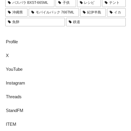
バスパラ BXST-665ML
子供
レシピ
テント
沖縄県
モバイルパック 766TML
紀伊半島
イカ
魚卵
鉄道
Profile
X
YouTube
Instagram
Threads
StandFM
ITEM