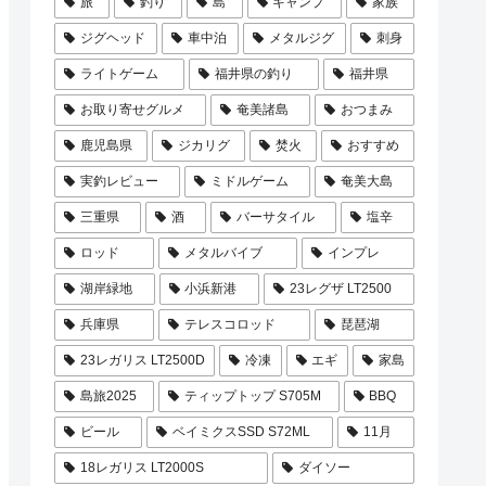
旅
釣り
島
キャンプ
家族
ジグヘッド
車中泊
メタルジグ
刺身
ライトゲーム
福井県の釣り
福井県
お取り寄せグルメ
奄美諸島
おつまみ
鹿児島県
ジカリグ
焚火
おすすめ
実釣レビュー
ミドルゲーム
奄美大島
三重県
酒
バーサタイル
塩辛
ロッド
メタルバイブ
インプレ
湖岸緑地
小浜新港
23レグザ LT2500
兵庫県
テレスコロッド
琵琶湖
23レガリス LT2500D
冷凍
エギ
家島
島旅2025
ティップトップ S705M
BBQ
ビール
ベイミクスSSD S72ML
11月
18レガリス LT2000S
ダイソー