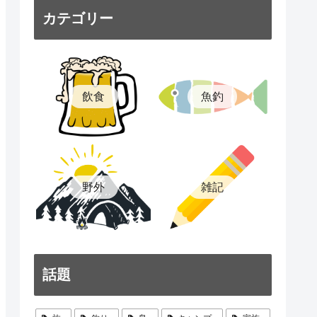
カテゴリー
飲食
魚釣
雑記
野外
話題