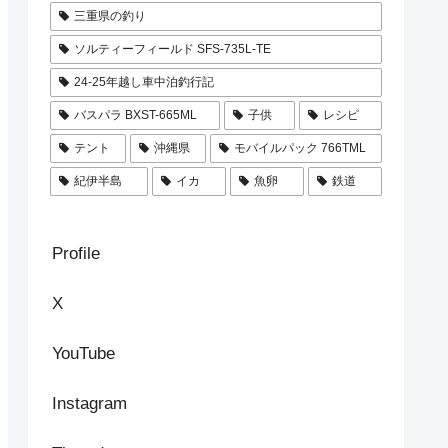
三重県の釣り
ソルティーフィールド SFS-735L-TE
24-25年越し車中泊釣行記
バスパラ BXST-665ML
子供
レシピ
テント
沖縄県
モバイルパック 766TML
紀伊半島
イカ
魚卵
鉄道
Profile
X
YouTube
Instagram