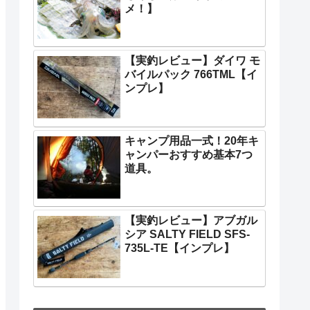
メ！】
【実釣レビュー】ダイワ モ
バイルパック 766TML【イ
ンプレ】
キャンプ用品一式！20年キ
ャンパーおすすめ基本7つ
道具。
【実釣レビュー】アブガル
シア SALTY FIELD SFS-
735L-TE【インプレ】