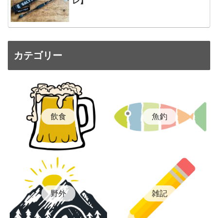
レ】
カテゴリー
飲食
魚釣
雑記
野外