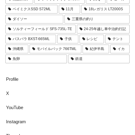
ベイミクスSSD S72ML
11月
18レガリス LT2000S
ダイソー
三重県の釣り
ソルティーフィールド SFS-735L-TE
24-25年越し車中泊釣行記
バスパラ BXST-665ML
子供
レシピ
テント
沖縄県
モバイルパック 766TML
紀伊半島
イカ
魚卵
鉄道
Profile
X
YouTube
Instagram