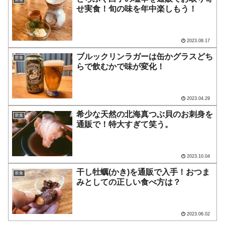
せ実食！旬の味を年中楽しもう！
2023.08.17
ブルックリンラガーは缶かグラスどち
飲食
らで飲むかで味が変化！
2023.04.29
希少な天然の北海真つぶ貝のお刺身を
飲食
通販で！特大すぎて笑う。
2023.10.04
干し牡蠣(かき)を通販で入手！おつま
飲食
みとしての正しい食べ方は？
2023.06.02