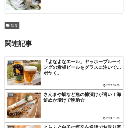
飲食
関連記事
「よなよなエール」ヤッホーブルーイ
飲食
ングの看板ビールをグラスに注いで…
ボヤく。
2022.09.06
さんまや鯛など魚の糠漬けが旨い！海
飲食
鮮ぬか漬けで晩酌☆
2024.01.08
とらふぐ白子の塩辛を通販でお取り寄
飲食