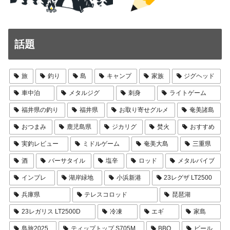
話題
旅
釣り
島
キャンプ
家族
ジグヘッド
車中泊
メタルジグ
刺身
ライトゲーム
福井県の釣り
福井県
お取り寄せグルメ
奄美諸島
おつまみ
鹿児島県
ジカリグ
焚火
おすすめ
実釣レビュー
ミドルゲーム
奄美大島
三重県
酒
バーサタイル
塩辛
ロッド
メタルバイブ
インプレ
湖岸緑地
小浜新港
23レグザ LT2500
兵庫県
テレスコロッド
琵琶湖
23レガリス LT2500D
冷凍
エギ
家島
島旅2025
ティップトップ S705M
BBQ
ビール