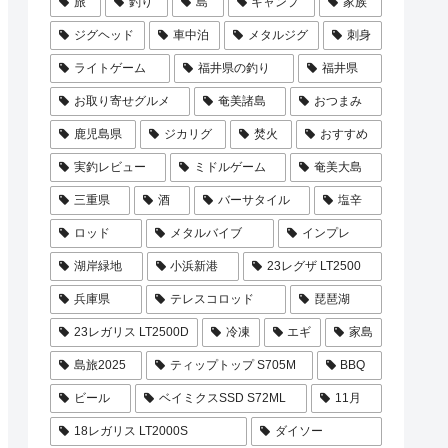
旅
釣り
島
キャンプ
家族
ジグヘッド
車中泊
メタルジグ
刺身
ライトゲーム
福井県の釣り
福井県
お取り寄せグルメ
奄美諸島
おつまみ
鹿児島県
ジカリグ
焚火
おすすめ
実釣レビュー
ミドルゲーム
奄美大島
三重県
酒
バーサタイル
塩辛
ロッド
メタルバイブ
インプレ
湖岸緑地
小浜新港
23レグザ LT2500
兵庫県
テレスコロッド
琵琶湖
23レガリス LT2500D
冷凍
エギ
家島
島旅2025
ティップトップ S705M
BBQ
ビール
ベイミクスSSD S72ML
11月
18レガリス LT2000S
ダイソー