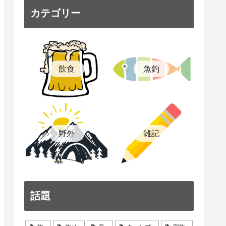
カテゴリー
飲食
魚釣
雑記
野外
話題