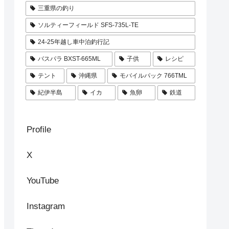
三重県の釣り
ソルティーフィールド SFS-735L-TE
24-25年越し車中泊釣行記
バスパラ BXST-665ML
子供
レシピ
テント
沖縄県
モバイルパック 766TML
紀伊半島
イカ
魚卵
鉄道
Profile
X
YouTube
Instagram