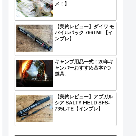
メ！】
【実釣レビュー】ダイワ モ
バイルパック 766TML【イ
ンプレ】
キャンプ用品一式！20年キ
ャンパーおすすめ基本7つ
道具。
【実釣レビュー】アブガル
シア SALTY FIELD SFS-
735L-TE【インプレ】