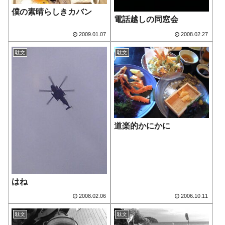
僕の素晴らしきカバン
電話越しの同窓会
2009.01.07
2008.02.27
駄文
駄文
道楽的かにかに
はね
2008.02.06
2006.10.11
駄文
駄文