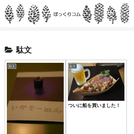
駄文
駄文
駄文
ついに船を買いました！