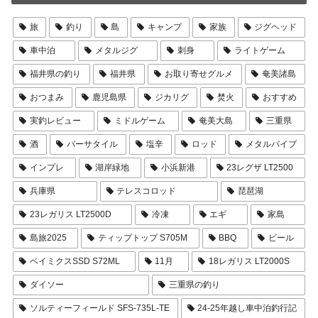
旅
釣り
島
キャンプ
家族
ジグヘッド
車中泊
メタルジグ
刺身
ライトゲーム
福井県の釣り
福井県
お取り寄せグルメ
奄美諸島
おつまみ
鹿児島県
ジカリグ
焚火
おすすめ
実釣レビュー
ミドルゲーム
奄美大島
三重県
酒
バーサタイル
塩辛
ロッド
メタルバイブ
インプレ
湖岸緑地
小浜新港
23レグザ LT2500
兵庫県
テレスコロッド
琵琶湖
23レガリス LT2500D
冷凍
エギ
家島
島旅2025
ティップトップ S705M
BBQ
ビール
ベイミクスSSD S72ML
11月
18レガリス LT2000S
ダイソー
三重県の釣り
ソルティーフィールド SFS-735L-TE
24-25年越し車中泊釣行記