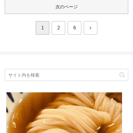
次のページ
次
1
2
6
へ