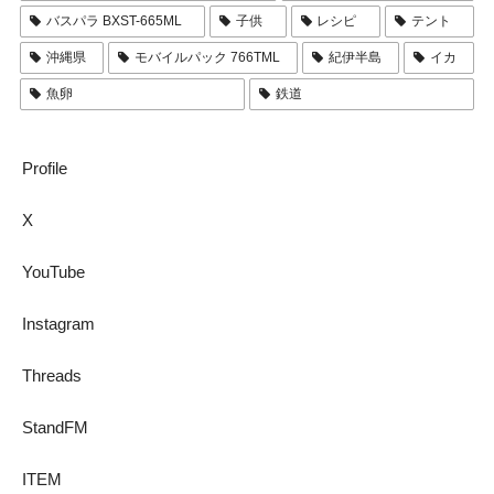
バスパラ BXST-665ML
子供
レシピ
テント
沖縄県
モバイルパック 766TML
紀伊半島
イカ
魚卵
鉄道
Profile
X
YouTube
Instagram
Threads
StandFM
ITEM