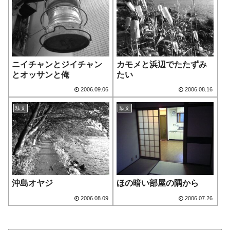
ニイチャンとジイチャン
カモメと浜辺でたたずみ
とオッサンと俺
たい
2006.09.06
2006.08.16
駄文
駄文
沖島オヤジ
ほの暗い部屋の隅から
2006.08.09
2006.07.26