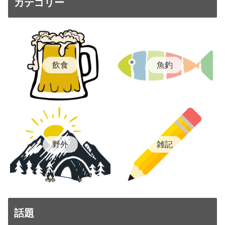
カテゴリー
飲食
魚釣
雑記
野外
話題