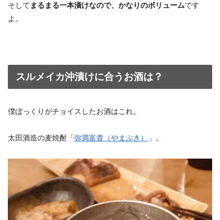
そして
まるまる一本漬けなので、かなりのボリューム
です
よ。
スルメイカ沖漬けに合うお酒は？
僕ぼっくりがチョイスしたお酒はこれ。
太田酒造の麦焼酎「
弥満富貴（やまぶき）
」。