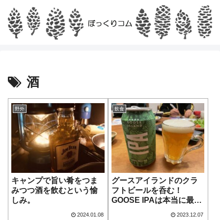
酒
野外
飲食
キャンプで旨い肴をつま
グースアイランドのクラ
みつつ酒を飲むという愉
フトビールを呑む！
しみ。
GOOSE IPAは本当に最高
か？
2024.01.08
2023.12.07