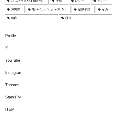
バスパラ BXST-665ML
子供
レシピ
テント
沖縄県
モバイルパック 766TML
紀伊半島
イカ
魚卵
鉄道
Profile
X
YouTube
Instagram
Threads
StandFM
ITEM