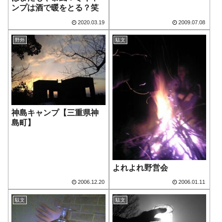
ンプは酒で暖をとる？笑
2020.03.19
2009.07.08
野外
駄文
神島キャンプ【三重県神
島町】
よれよれ野営会
2006.12.20
2006.01.11
駄文
駄文