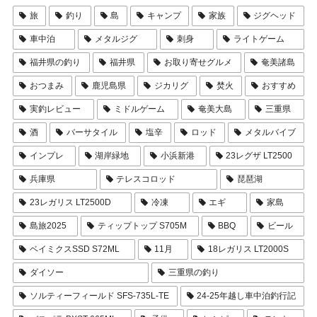
旅
釣り
島
キャンプ
家族
ジグヘッド
車中泊
メタルジグ
刺身
ライトゲーム
福井県の釣り
福井県
お取り寄せグルメ
奄美諸島
おつまみ
鹿児島県
ジカリグ
焚火
おすすめ
実釣レビュー
ミドルゲーム
奄美大島
三重県
酒
バーサタイル
塩辛
ロッド
メタルバイブ
インプレ
湖岸緑地
小浜新港
23レグザ LT2500
兵庫県
テレスコロッド
琵琶湖
23レガリス LT2500D
冷凍
エギ
家島
島旅2025
ティップトップ S705M
BBQ
ビール
ベイミクスSSD S72ML
11月
18レガリス LT2000S
ダイソー
三重県の釣り
ソルティーフィールド SFS-735L-TE
24-25年越し車中泊釣行記