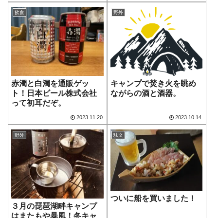
飲食
野外
赤濁と白濁を通販ゲッ
キャンプで焚き火を眺め
ト！日本ビール株式会社
ながらの酒と酒器。
って初耳だぞ。
2023.11.20
2023.10.14
野外
駄文
ついに船を買いました！
３月の琵琶湖畔キャンプ
はまたもや暴風！冬キャ