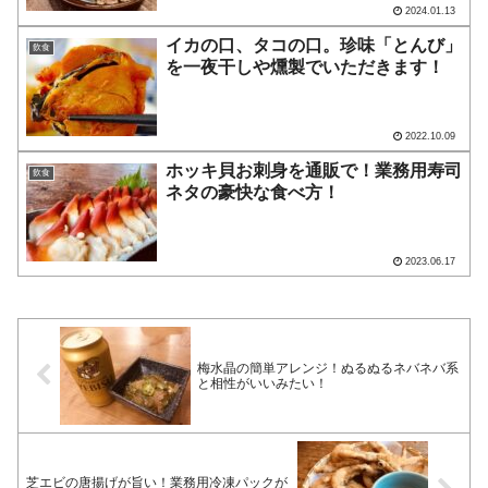
2024.01.13
イカの口、タコの口。珍味「とんび」
飲食
を一夜干しや燻製でいただきます！
2022.10.09
ホッキ貝お刺身を通販で！業務用寿司
飲食
ネタの豪快な食べ方！
2023.06.17
梅水晶の簡単アレンジ！ぬるぬるネバネバ系
と相性がいいみたい！
芝エビの唐揚げが旨い！業務用冷凍パックが