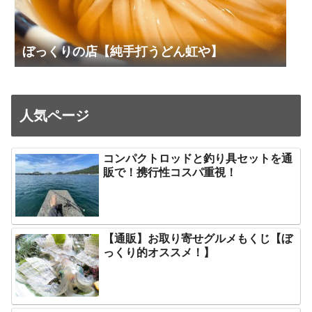
ぼっくりの店【純手打うどん虹や】
人気ページ
コンパクトロッドと釣り具セットを通
販で！携行性コスパ重視！
【通販】お取り寄せグルメもくじ【ぼ
っくり的オススメ！】