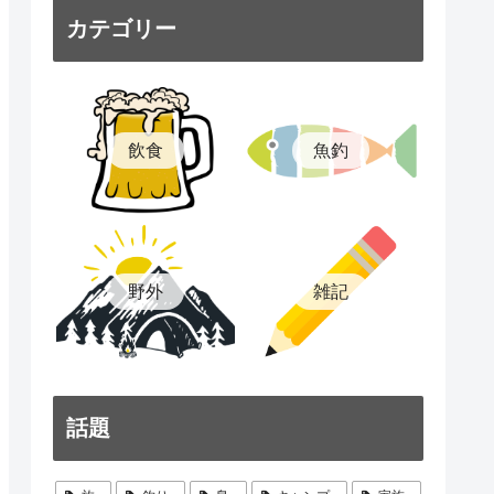
カテゴリー
飲食
魚釣
雑記
野外
話題