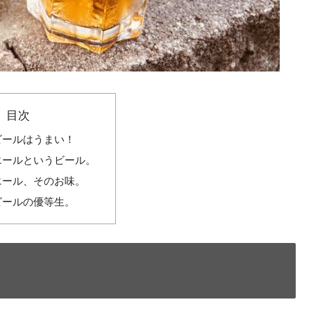
目次
ビールはうまい！
エールというビール。
エール、そのお味。
ビールの優等生。