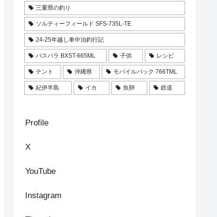
三重県の釣り
ソルティーフィールド SFS-735L-TE
24-25年越し車中泊釣行記
バスパラ BXST-665ML
子供
レシピ
テント
沖縄県
モバイルパック 766TML
紀伊半島
イカ
魚卵
鉄道
Profile
X
YouTube
Instagram