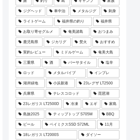
旅
釣り
島
キャンプ
家族
ジグヘッド
車中泊
メタルジグ
刺身
ライトゲーム
福井県の釣り
福井県
お取り寄せグルメ
奄美諸島
おつまみ
鹿児島県
ジカリグ
焚火
おすすめ
実釣レビュー
ミドルゲーム
奄美大島
三重県
酒
バーサタイル
塩辛
ロッド
メタルバイブ
インプレ
湖岸緑地
小浜新港
23レグザ LT2500
兵庫県
テレスコロッド
琵琶湖
23レガリス LT2500D
冷凍
エギ
家島
島旅2025
ティップトップ S705M
BBQ
ビール
ベイミクスSSD S72ML
11月
18レガリス LT2000S
ダイソー