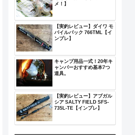
メ！】
【実釣レビュー】ダイワ モ
バイルパック 766TML【イ
ンプレ】
キャンプ用品一式！20年キ
ャンパーおすすめ基本7つ
道具。
【実釣レビュー】アブガル
シア SALTY FIELD SFS-
735L-TE【インプレ】