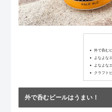
外で呑む
よなよな
よなよな
クラフト
外で呑むビールはうまい！