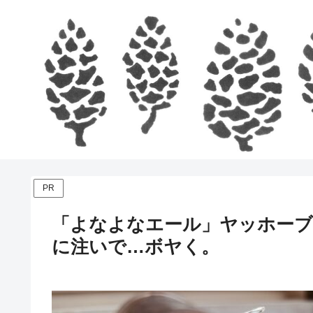
PR
「よなよなエール」ヤッホー
に注いで…ボヤく。