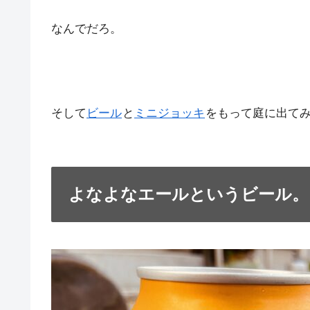
なんでだろ。
そして
ビール
と
ミニジョッキ
をもって庭に出て
よなよなエールというビール。