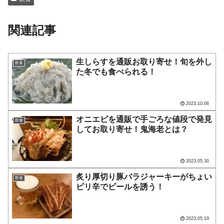
関連記事
生しらすを通販お取り寄せ！旬を外し
飲食
た冬でも食べられる！
2023.10.06
オニエビを通販で手ごろな値段で発見
飲食
してお取り寄せ！鬼海老とは？
2023.05.30
炙り厚切り豚バラジャーキーがちょい
飲食
ピリ辛でビールを誘う！
2023.05.19