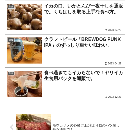
イカの口、いかとんび一夜干しを通販
飲食
で。くちばしを取る上手な食べ方。
2023.04.29
クラフトビール「BREWDOG PUNK
飲食
IPA」のずっしり重たい味わい。
2023.04.23
食べ過ぎてもイカらないで！ヤリイカ
飲食
生食用パックを通販で。
2023.12.27
モウカザメの心臓 気仙沼より鮫のハツ刺し
身を通販で！