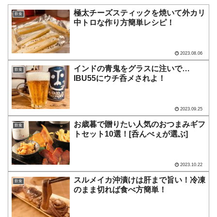
極太チーズスティックを焼いて外カリ
飲食
中トロな作り方簡単レシピ！
2023.08.06
インドの青鬼をグラスに注いで…
飲食
IBU55にウチ呑メされよ！
2023.09.25
お歳暮で贈りたい人気のおつまみギフ
飲食
トセット10選！[呑んべぇが選ぶ]
2023.10.22
スルメイカ沖漬けは肝まで旨い！冷凍
飲食
のまま切れば食べ方簡単！