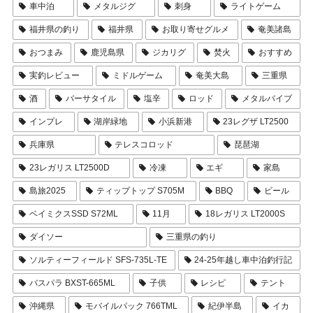
車中泊
メタルジグ
刺身
ライトゲーム
福井県の釣り
福井県
お取り寄せグルメ
奄美諸島
おつまみ
鹿児島県
ジカリグ
焚火
おすすめ
実釣レビュー
ミドルゲーム
奄美大島
三重県
酒
バーサタイル
塩辛
ロッド
メタルバイブ
インプレ
湖岸緑地
小浜新港
23レグザ LT2500
兵庫県
テレスコロッド
琵琶湖
23レガリス LT2500D
冷凍
エギ
家島
島旅2025
ティップトップ S705M
BBQ
ビール
ベイミクスSSD S72ML
11月
18レガリス LT2000S
ダイソー
三重県の釣り
ソルティーフィールド SFS-735L-TE
24-25年越し車中泊釣行記
バスパラ BXST-665ML
子供
レシピ
テント
沖縄県
モバイルパック 766TML
紀伊半島
イカ