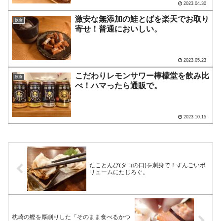
2023.04.30
激安な無添加の鮭とばを楽天でお取り
飲食
寄せ！普通においしい。
2023.05.23
こだわりレモンサワー檸檬堂を飲み比
飲食
べ！ハマったら通販で。
2023.10.15
たことんび(タコの口)を刺身で！すんごいボ
リュームにたじろぐ。
枕崎の鰹を厚削りした「そのまま食べるかつ