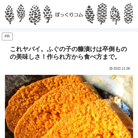
PR
これヤバイ。ふぐの子の糠漬けは卒倒もの
の美味しさ！作られ方から食べ方まで。
2022.11.06