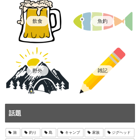
飲食
魚釣
雑記
野外
話題
旅
釣り
島
キャンプ
家族
ジグヘッド