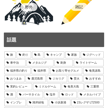
雑記
野外
話題
旅
釣り
島
キャンプ
家族
ジグヘッド
車中泊
メタルジグ
刺身
ライトゲーム
福井県の釣り
福井県
お取り寄せグルメ
奄美諸島
おつまみ
鹿児島県
ジカリグ
焚火
おすすめ
実釣レビュー
ミドルゲーム
奄美大島
三重県
酒
バーサタイル
塩辛
ロッド
メタルバイブ
インプレ
湖岸緑地
小浜新港
23レグザ LT2500