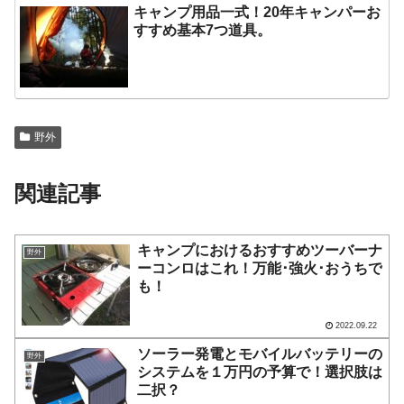
キャンプ用品一式！20年キャンパーお
すすめ基本7つ道具。
野外
関連記事
キャンプにおけるおすすめツーバーナ
野外
ーコンロはこれ！万能･強火･おうちで
も！
2022.09.22
ソーラー発電とモバイルバッテリーの
野外
システムを１万円の予算で！選択肢は
二択？