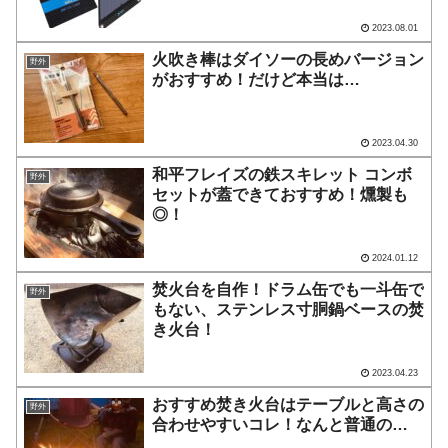
2023.08.01
火吹き棒はダイソーの長めバージョン
野外
がおすすめ！だけど本当は…
2023.04.30
和平フレイズの鉄スキレット コンボ
野外
セットが蓋できておすすめ！燻製も
◎！
2024.01.12
焚火台を自作！ドラム缶でも一斗缶で
野外
もない、ステンレス寸胴鍋ベースの焚
き火台！
2023.04.23
おすすめ焚き火台はテーブルと高さの
野外
合わせやすいコレ！なんと普通の…