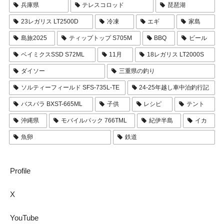
兵庫県
テレスコロッド
琵琶湖
23レガリス LT2500D
冷凍
エギ
家島
島旅2025
ティップトップ S705M
BBQ
ビール
ベイミクスSSD S72ML
11月
18レガリス LT2000S
ダイソー
三重県の釣り
ソルティーフィールド SFS-735L-TE
24-25年越し車中泊釣行記
バスパラ BXST-665ML
子供
レシピ
テント
沖縄県
モバイルパック 766TML
紀伊半島
イカ
魚卵
鉄道
Profile
X
YouTube