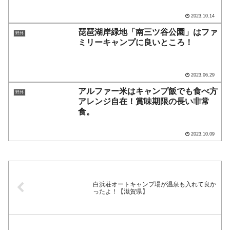
2023.10.14
琵琶湖岸緑地「南三ツ谷公園」はファ
野外
ミリーキャンプに良いところ！
2023.06.29
アルファー米はキャンプ飯でも食べ方
野外
アレンジ自在！賞味期限の長い非常
食。
2023.10.09
白浜荘オートキャンプ場が温泉も入れて良か
ったよ！【滋賀県】