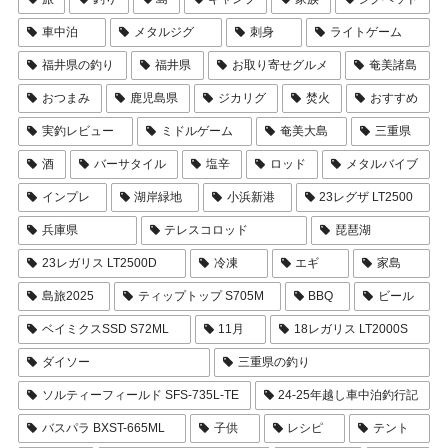
車中泊
メタルジグ
刺身
ライトゲーム
福井県の釣り
福井県
お取り寄せグルメ
奄美諸島
おつまみ
鹿児島県
ジカリグ
焚火
おすすめ
実釣レビュー
ミドルゲーム
奄美大島
三重県
酒
バーサタイル
塩辛
ロッド
メタルバイブ
インプレ
湖岸緑地
小浜新港
23レグザ LT2500
兵庫県
テレスコロッド
琵琶湖
23レガリス LT2500D
冷凍
エギ
家島
島旅2025
ティップトップ S705M
BBQ
ビール
ベイミクスSSD S72ML
11月
18レガリス LT2000S
ダイソー
三重県の釣り
ソルティーフィールド SFS-735L-TE
24-25年越し車中泊釣行記
バスパラ BXST-665ML
子供
レシピ
テント