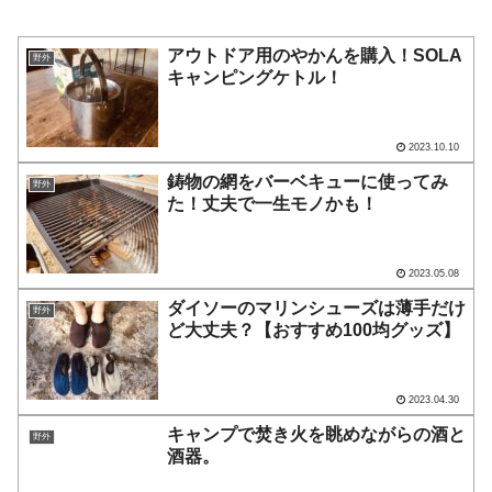
アウトドア用のやかんを購入！SOLA
野外
キャンピングケトル！
2023.10.10
鋳物の網をバーベキューに使ってみ
野外
た！丈夫で一生モノかも！
2023.05.08
ダイソーのマリンシューズは薄手だけ
野外
ど大丈夫？【おすすめ100均グッズ】
2023.04.30
キャンプで焚き火を眺めながらの酒と
野外
酒器。