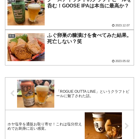
飲食
呑む！GOOSE IPAは本当に最高か？
2023.12.07
ふぐ卵巣の糠漬けを食べてみた結果。
飲食
死亡しない？笑
2023.05.02
「ROGUE OUTTA LINE」というクラフトビ
ールに魅了された話。
ホヤ塩辛を通販お取り寄せ！これは塩分控え
めでお刺身に近い感覚。