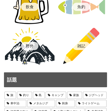
飲食
魚釣
雑記
野外
話題
旅
釣り
島
キャンプ
家族
ジグヘッド
車中泊
メタルジグ
刺身
ライトゲーム