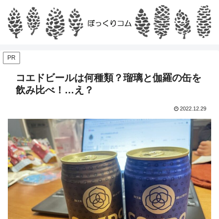
PR
コエドビールは何種類？瑠璃と伽羅の缶を
飲み比べ！…え？
2022.12.29