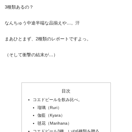
3種類あるの？
なんちゅう中途半端な品揃えや…。汗
まあひとまず、2種類のレポートですよっ。
（そして衝撃の結末が…）
目次
コエドビールを飲み比べ。
瑠璃（Ruri）
伽藍（Kyara）
毬花（Marihana）
コエドビール3種…いや6種類を贈る。