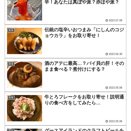
辛！あなたは真ぼや派？赤ほや派？
2023.07.08
伝統の塩辛いおつまみ「にしんのコジ
飲食
ョウカラ」をお取り寄せ！
2023.04.30
酒のアテに最高…？バイ貝の肝！その
飲食
まま食べる？煮付けにする？
2023.05.06
牛とろフレークをお取り寄せ！説明通
飲食
りの食べ方をしてみたら…
2023.05.06
グースアイランドのクラフトビールを