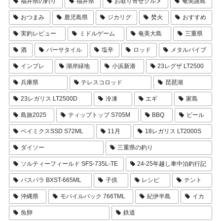
福井県の釣り
福井県
お取り寄せグルメ
奄美諸島
おつまみ
鹿児島県
ジカリグ
焚火
おすすめ
実釣レビュー
ミドルゲーム
奄美大島
三重県
酒
バーサタイル
塩辛
ロッド
メタルバイブ
インプレ
湖岸緑地
小浜新港
23レグザ LT2500
兵庫県
テレスコロッド
琵琶湖
23レガリス LT2500D
冷凍
エギ
家島
島旅2025
ティップトップ S705M
BBQ
ビール
ベイミクスSSD S72ML
11月
18レガリス LT2000S
ダイソー
三重県の釣り
ソルティーフィールド SFS-735L-TE
24-25年越し車中泊釣行記
バスパラ BXST-665ML
子供
レシピ
テント
沖縄県
モバイルパック 766TML
紀伊半島
イカ
魚卵
鉄道