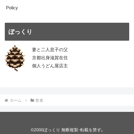
Policy
ぼっくり
妻と二人息子の父
京都出身滋賀在住
個人うどん屋店主
ホーム
飲食
©2000ぼっくり 無断複製･転載を禁ず｡