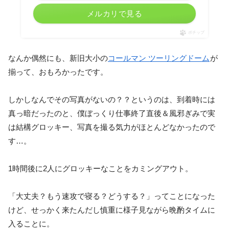
メルカリで見る
ポチップ
なんか偶然にも、新旧大小の
コールマン ツーリングドーム
が
揃って、おもろかったです。
しかしなんでその写真がないの？？というのは、到着時には
真っ暗だったのと、僕ぼっくり仕事終了直後＆風邪ぎみで実
は結構グロッキー、写真を撮る気力がほとんどなかったので
す…。
1時間後に2人にグロッキーなことをカミングアウト。
「大丈夫？もう速攻で寝る？どうする？」ってことになった
けど、せっかく来たんだし慎重に様子見ながら晩酌タイムに
入ることに。