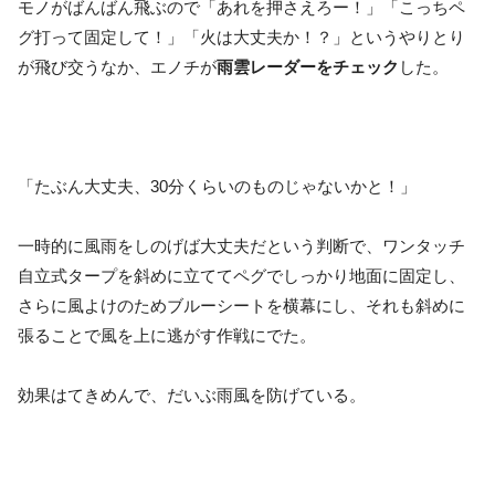
モノがばんばん飛ぶので「あれを押さえろー！」「こっちペ
グ打って固定して！」「火は大丈夫か！？」というやりとり
が飛び交うなか、エノチが
雨雲レーダーをチェック
した。
「たぶん大丈夫、30分くらいのものじゃないかと！」
一時的に風雨をしのげば大丈夫だという判断で、ワンタッチ
自立式タープを斜めに立ててペグでしっかり地面に固定し、
さらに風よけのためブルーシートを横幕にし、それも斜めに
張ることで風を上に逃がす作戦にでた。
効果はてきめんで、だいぶ雨風を防げている。