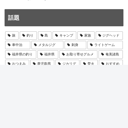
話題
旅
釣り
島
キャンプ
家族
ジグヘッド
車中泊
メタルジグ
刺身
ライトゲーム
福井県の釣り
福井県
お取り寄せグルメ
奄美諸島
おつまみ
鹿児島県
ジカリグ
焚火
おすすめ
実釣レビュー
ミドルゲーム
奄美大島
三重県
酒
バーサタイル
塩辛
ロッド
メタルバイブ
インプレ
湖岸緑地
小浜新港
23レグザ LT2500
兵庫県
テレスコロッド
琵琶湖
23レガリス LT2500D
冷凍
エギ
家島
島旅2025
ティップトップ S705M
BBQ
ビール