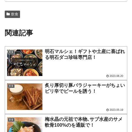
飲食
関連記事
明石マルシェ！ギフトや土産に喜ばれ
飲食
る明石ダコ珍味専門店！
2023.08.20
炙り厚切り豚バラジャーキーがちょい
飲食
ピリ辛でビールを誘う！
2023.05.19
梅水晶の元祖で本物､サブ水産のサメ
飲食
軟骨100%のを通販で！