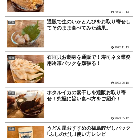
2024.01.13
通販で生のいかとんびをお取り寄せし
飲食
てそのまま食べてみた結果。
2022.11.13
石垣貝お刺身を通販で！寿司ネタ業務
飲食
用冷凍パックを頬張る！
2023.06.18
ホタルイカの素干しを通販お取り寄
飲食
せ！究極に旨い食べ方をご紹介！
2023.05.12
うどん屋おすすめの福島鰹だしパック
飲食
｢ふしのだし｣使い方レシピ