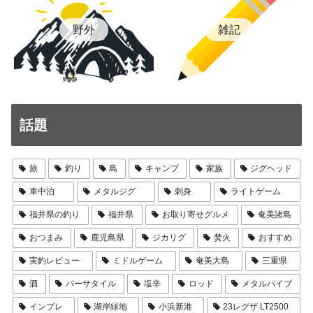
雑記
野外
話題
旅
釣り
島
キャンプ
家族
ジグヘッド
車中泊
メタルジグ
刺身
ライトゲーム
福井県の釣り
福井県
お取り寄せグルメ
奄美諸島
おつまみ
鹿児島県
ジカリグ
焚火
おすすめ
実釣レビュー
ミドルゲーム
奄美大島
三重県
酒
バーサタイル
塩辛
ロッド
メタルバイブ
インプレ
湖岸緑地
小浜新港
23レグザ LT2500