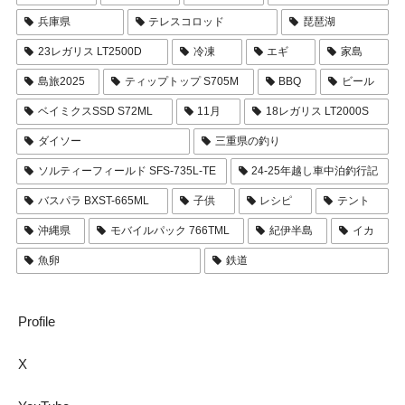
兵庫県
テレスコロッド
琵琶湖
23レガリス LT2500D
冷凍
エギ
家島
島旅2025
ティップトップ S705M
BBQ
ビール
ベイミクスSSD S72ML
11月
18レガリス LT2000S
ダイソー
三重県の釣り
ソルティーフィールド SFS-735L-TE
24-25年越し車中泊釣行記
バスパラ BXST-665ML
子供
レシピ
テント
沖縄県
モバイルパック 766TML
紀伊半島
イカ
魚卵
鉄道
Profile
X