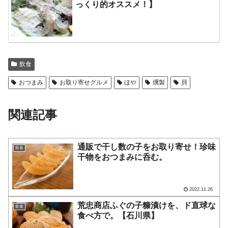
っくり的オススメ！】
飲食
おつまみ
お取り寄せグルメ
ほや
燻製
貝
関連記事
通販で干し数の子をお取り寄せ！珍味
飲食
干物をおつまみに呑む。
2022.11.26
荒忠商店ふぐの子糠漬けを、ド直球な
飲食
食べ方で。【石川県】