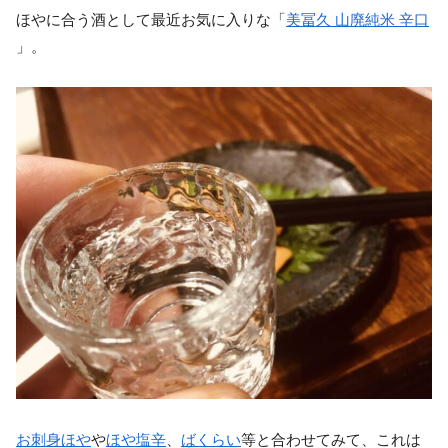
ほやに合う酒として最近お気に入りな「
美冨久 山廃純米 辛口
」。
お刺身ほや
や
ほや塩辛
、
ばくらい
等と合わせてみて、これは