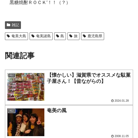
黒糖焼酎ＲＯＣＫ′！！（？）
雑記
奄美大島
奄美諸島
島
旅
鹿児島県
関連記事
【懐かしい】滋賀県でオススメな駄菓
雑記
子屋さん！【昔ながらの】
2024.01.28
奄美の風
雑記
2008.11.05