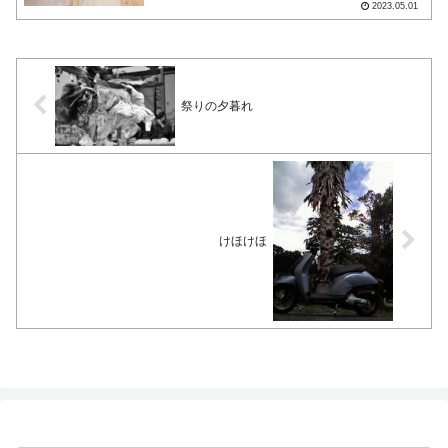
2023.05.01
祭りの夕暮れ
けほけほ