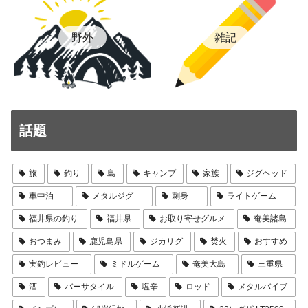
雑記
野外
話題
旅
釣り
島
キャンプ
家族
ジグヘッド
車中泊
メタルジグ
刺身
ライトゲーム
福井県の釣り
福井県
お取り寄せグルメ
奄美諸島
おつまみ
鹿児島県
ジカリグ
焚火
おすすめ
実釣レビュー
ミドルゲーム
奄美大島
三重県
酒
バーサタイル
塩辛
ロッド
メタルバイブ