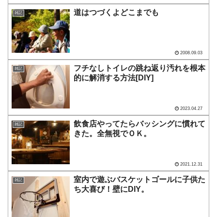
道はつづくよどこまでも
雑記
2008.09.03
フチなしトイレの跳ね返り汚れを根本
雑記
的に解消する方法[DIY]
2023.04.27
飲食店やってたらバッシングに慣れて
雑記
きた。全無視でＯＫ。
2021.12.31
室内で遊ぶバスケットゴールに子供た
雑記
ち大喜び！壁にDIY。