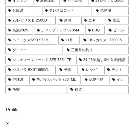
インプレ
湖岸緑地
小浜新港
23レグザ LT2500
兵庫県
テレスコロッド
琵琶湖
23レガリス LT2500D
冷凍
エギ
家島
島旅2025
ティップトップ S705M
BBQ
ビール
ベイミクスSSD S72ML
11月
18レガリス LT2000S
ダイソー
三重県の釣り
ソルティーフィールド SFS-735L-TE
24-25年越し車中泊釣行記
バスパラ BXST-665ML
子供
レシピ
テント
沖縄県
モバイルパック 766TML
紀伊半島
イカ
魚卵
鉄道
Profile
X