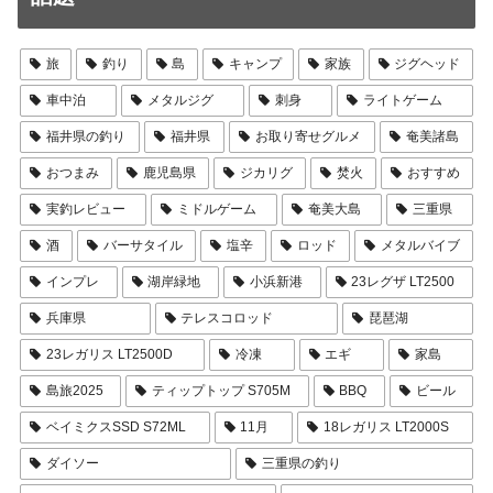
旅
釣り
島
キャンプ
家族
ジグヘッド
車中泊
メタルジグ
刺身
ライトゲーム
福井県の釣り
福井県
お取り寄せグルメ
奄美諸島
おつまみ
鹿児島県
ジカリグ
焚火
おすすめ
実釣レビュー
ミドルゲーム
奄美大島
三重県
酒
バーサタイル
塩辛
ロッド
メタルバイブ
インプレ
湖岸緑地
小浜新港
23レグザ LT2500
兵庫県
テレスコロッド
琵琶湖
23レガリス LT2500D
冷凍
エギ
家島
島旅2025
ティップトップ S705M
BBQ
ビール
ベイミクスSSD S72ML
11月
18レガリス LT2000S
ダイソー
三重県の釣り