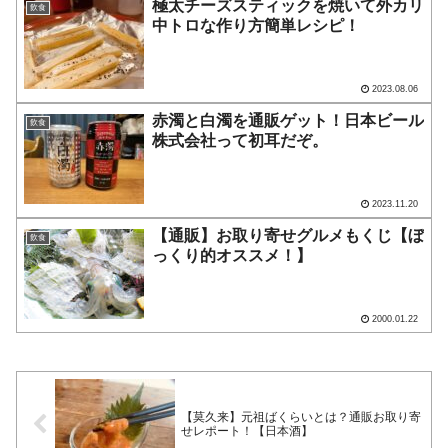
極太チーズスティックを焼いて外カリ
飲食
中トロな作り方簡単レシピ！
2023.08.06
赤濁と白濁を通販ゲット！日本ビール
飲食
株式会社って初耳だぞ。
2023.11.20
【通販】お取り寄せグルメもくじ【ぼ
飲食
っくり的オススメ！】
2000.01.22
【莫久来】元祖ばくらいとは？通販お取り寄
せレポート！【日本酒】