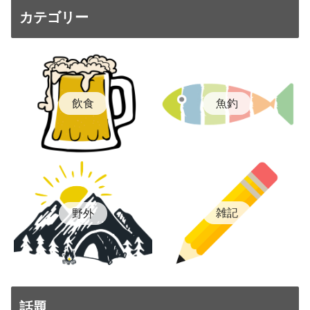
カテゴリー
飲食
魚釣
雑記
野外
話題