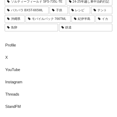
ソルティーフィールド SFS-735L-TE
24-25年越し車中泊釣行記
バスパラ BXST-665ML
子供
レシピ
テント
沖縄県
モバイルパック 766TML
紀伊半島
イカ
魚卵
鉄道
Profile
X
YouTube
Instagram
Threads
StandFM