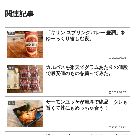
関連記事
「キリン スプリングバレー 豊潤」を
飲食
ゆーっくり愉しむ夜。
2023.09.18
カルパスを楽天でグラムあたりの値段
飲食
で最安値のものを買ってみた。
2023.05.27
サーモンユッケが濃厚で絶品！タレも
飲食
旨くて丼にもめっちゃ合う！
2023.10.21