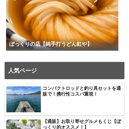
ぼっくりの店【純手打うどん虹や】
人気ページ
コンパクトロッドと釣り具セットを通
販で！携行性コスパ重視！
【通販】お取り寄せグルメもくじ【ぼ
っくり的オススメ！】