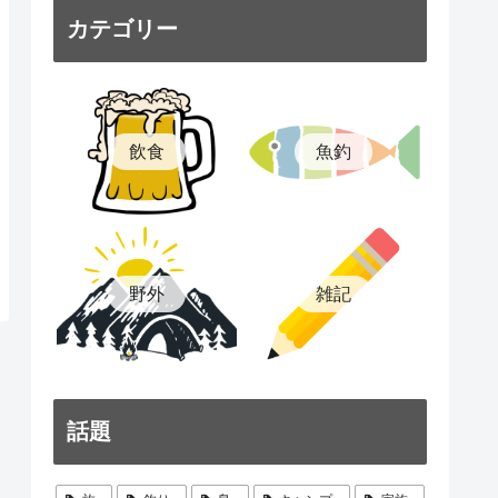
カテゴリー
飲食
魚釣
雑記
野外
話題