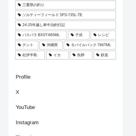
三重県の釣り
ソルティーフィールド SFS-735L-TE
24-25年越し車中泊釣行記
バスパラ BXST-665ML
子供
レシピ
テント
沖縄県
モバイルパック 766TML
紀伊半島
イカ
魚卵
鉄道
Profile
X
YouTube
Instagram