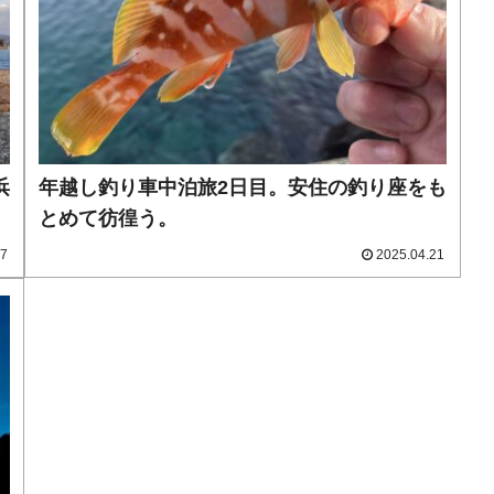
浜
年越し釣り車中泊旅2日目。安住の釣り座をも
とめて彷徨う。
27
2025.04.21