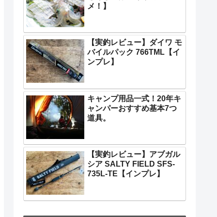
メ！】
【実釣レビュー】ダイワ モ
バイルパック 766TML【イ
ンプレ】
キャンプ用品一式！20年キ
ャンパーおすすめ基本7つ
道具。
【実釣レビュー】アブガル
シア SALTY FIELD SFS-
735L-TE【インプレ】