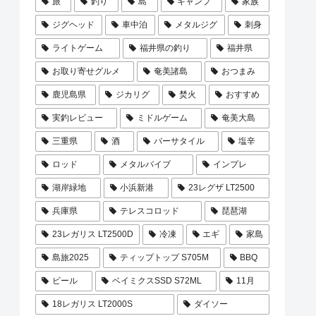
旅
釣り
島
キャンプ
家族
ジグヘッド
車中泊
メタルジグ
刺身
ライトゲーム
福井県の釣り
福井県
お取り寄せグルメ
奄美諸島
おつまみ
鹿児島県
ジカリグ
焚火
おすすめ
実釣レビュー
ミドルゲーム
奄美大島
三重県
酒
バーサタイル
塩辛
ロッド
メタルバイブ
インプレ
湖岸緑地
小浜新港
23レグザ LT2500
兵庫県
テレスコロッド
琵琶湖
23レガリス LT2500D
冷凍
エギ
家島
島旅2025
ティップトップ S705M
BBQ
ビール
ベイミクスSSD S72ML
11月
18レガリス LT2000S
ダイソー