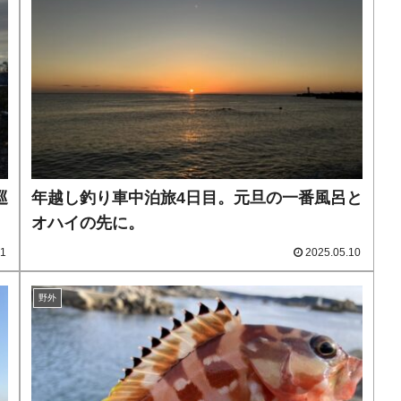
巡
年越し釣り車中泊旅4日目。元旦の一番風呂と
オハイの先に。
01
2025.05.10
野外