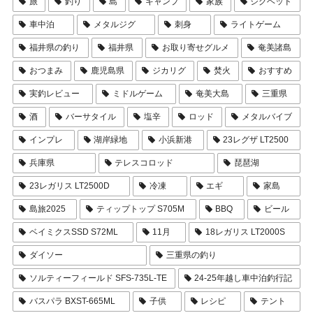
旅
釣り
島
キャンプ
家族
ジグヘッド
車中泊
メタルジグ
刺身
ライトゲーム
福井県の釣り
福井県
お取り寄せグルメ
奄美諸島
おつまみ
鹿児島県
ジカリグ
焚火
おすすめ
実釣レビュー
ミドルゲーム
奄美大島
三重県
酒
バーサタイル
塩辛
ロッド
メタルバイブ
インプレ
湖岸緑地
小浜新港
23レグザ LT2500
兵庫県
テレスコロッド
琵琶湖
23レガリス LT2500D
冷凍
エギ
家島
島旅2025
ティップトップ S705M
BBQ
ビール
ベイミクスSSD S72ML
11月
18レガリス LT2000S
ダイソー
三重県の釣り
ソルティーフィールド SFS-735L-TE
24-25年越し車中泊釣行記
バスパラ BXST-665ML
子供
レシピ
テント