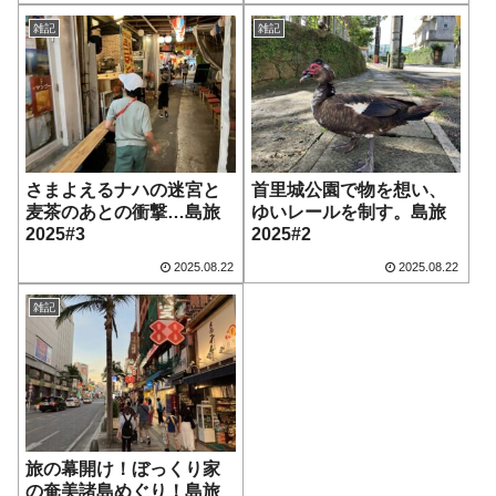
雑記
雑記
さまよえるナハの迷宮と
首里城公園で物を想い、
麦茶のあとの衝撃…島旅
ゆいレールを制す。島旅
2025#3
2025#2
2025.08.22
2025.08.22
雑記
旅の幕開け！ぼっくり家
の奄美諸島めぐり！島旅