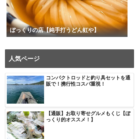
ぼっくりの店【純手打うどん虹や】
人気ページ
コンパクトロッドと釣り具セットを通
販で！携行性コスパ重視！
【通販】お取り寄せグルメもくじ【ぼ
っくり的オススメ！】